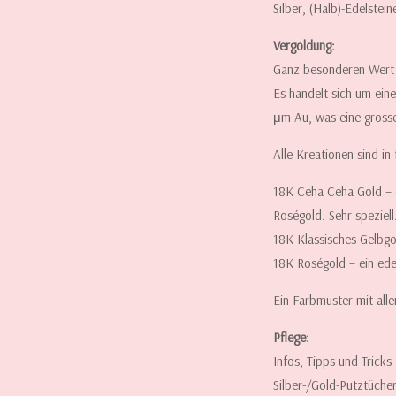
Silber, (Halb)-Edelstei
Vergoldung:
Ganz besonderen Wert l
Es handelt sich um ein
μm Au, was eine grosse
Alle Kreationen sind in
18K Ceha Ceha Gold – e
Roségold. Sehr speziell
18K Klassisches Gelbgo
18K Roségold – ein ede
Ein Farbmuster mit all
Pflege:
Infos, Tipps und Trick
Silber-/Gold-Putztüche