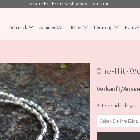
Ceha Ceha. berührend schön. Seit 2005.
Schmuck
SommerSALE
Bilder
Beratung
Kontak
One-Hit-W
Verkauft/Ausve
INFORMIERE
Bitte benachrichtige mi
MICH,
WENN
DIESE
KREATION