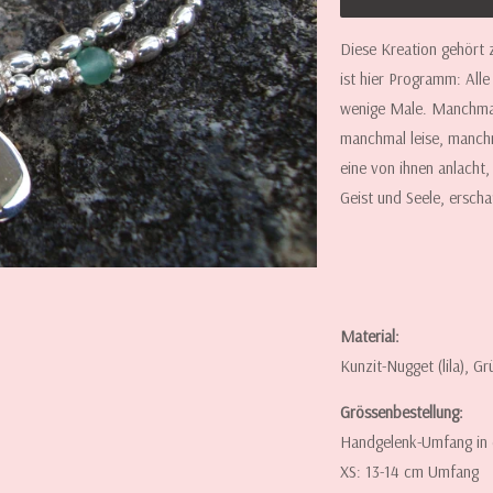
WIEDER
Diese Kreation gehört
ERHÄLTLICH
ist hier Programm: Alle
IST:
wenige Male. Manchmal 
manchmal leise, manchm
eine von ihnen anlacht,
Geist und Seele, ersch
Material:
Kunzit-Nugget (lila), Gr
Grössenbestellung:
Handgelenk-Umfang i
XS: 13-14 cm Umfang