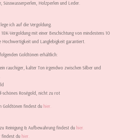
ne, Süsswasserperlen, Holzperlen und Leder.
ege ich auf die Vergoldung.
e 18K-Vergoldung mit einer Beschichtung von mindestens 10
 Hochwertigkeit und Langlebigkeit garantiert.
 folgenden Goldtönen erhältlich:
in rauchiger, kalter Ton irgendwo zwischen Silber und
.
ld
l-schönes Roségold, nicht zu rot
en Goldtönen findest du
hier.
s zu Reinigung & Aufbewahrung findest du
hier.
r findest du
hier
.