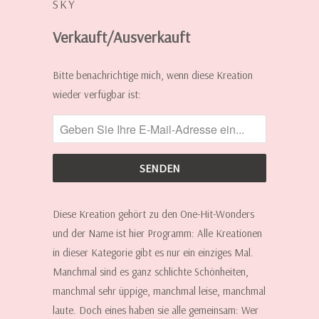
SKY
Verkauft/Ausverkauft
INFORMIERE
Bitte benachrichtige mich, wenn diese Kreation
MICH,
wieder verfügbar ist:
WENN
DIESE
KREATION
WIEDER
ERHÄLTLICH
IST:
Diese Kreation gehört zu den One-Hit-Wonders
und der Name ist hier Programm: Alle Kreationen
in dieser Kategorie gibt es nur ein einziges Mal.
Manchmal sind es ganz schlichte Schönheiten,
manchmal sehr üppige, manchmal leise, manchmal
laute. Doch eines haben sie alle gemeinsam: Wer